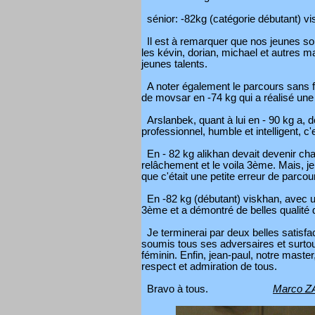
sénior: -82kg (catégorie débutant) v
Il est à remarquer que nos jeunes so
les kévin, dorian, michael et autres m
jeunes talents.
A noter également le parcours sans fau
de movsar en -74 kg qui a réalisé une 
Arslanbek, quant à lui en - 90 kg a, 
professionnel, humble et intelligent, c'e
En - 82 kg alikhan devait devenir cham
relâchement et le voila 3ème. Mais, je
que c'était une petite erreur de parcour
En -82 kg (débutant) viskhan, avec un
3ème et a démontré de belles qualité d
Je terminerai par deux belles satisfact
soumis tous ses adversaires et surtout
féminin. Enfin, jean-paul, notre maste
respect et admiration de tous.
Bravo à tous.
Marco Z