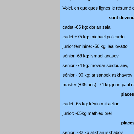
Voici, en quelques lignes le résumé d
sont devenu
cadet -65 kg: dorian sala
cadet +75 kg: michael policardo
junior féminine: -56 kg: léa lovatto,
sénior -68 kg: ismael anasov,
sénior -74 kg: movsar saidoulaev,
sénior - 90 kg: arlsanbek askhavrov
master (+35 ans) -74 kg: jean-paul r
place
cadet -65 kg: kévin mikaelian
junior: -65kg:mathieu brel
place
sénior: -82 kg alikhan iskhabov